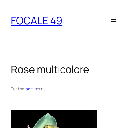
Aller
au
FOCALE 49
contenu
Rose multicolore
Écrit par
admin
dans