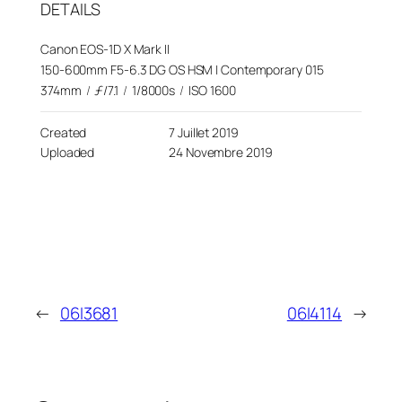
DETAILS
Canon EOS-1D X Mark II
150-600mm F5-6.3 DG OS HSM | Contemporary 015
374mm
/
ƒ/7.1
/
1/8000s
/
ISO 1600
Created
7 Juillet 2019
Uploaded
24 Novembre 2019
←
06I3681
06I4114
→