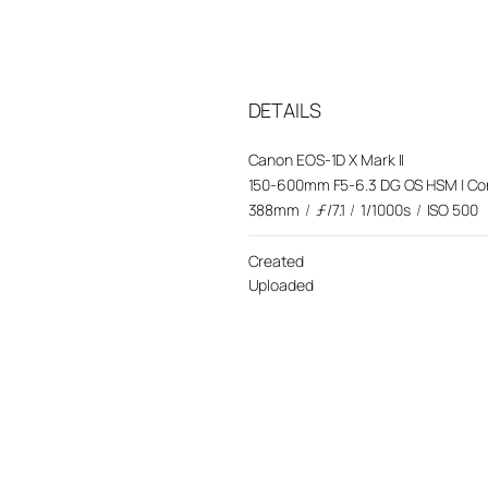
DETAILS
Canon EOS-1D X Mark II
150-600mm F5-6.3 DG OS HSM | Co
388mm
/
ƒ/7.1
/
1/1000s
/
ISO 500
Created
Uploaded