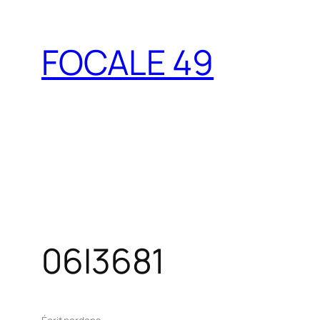
Aller
au
FOCALE 49
contenu
06I3681