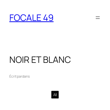
Aller
au
FOCALE 49
contenu
NOIR ET BLANC
Écrit par
dans
All