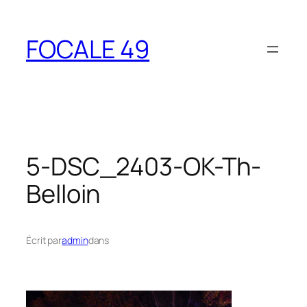
Aller
au
FOCALE 49
contenu
5-DSC_2403-OK-Th-
Belloin
Écrit par
admin
dans