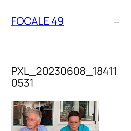
Aller
au
FOCALE 49
contenu
PXL_20230608_18411
0531