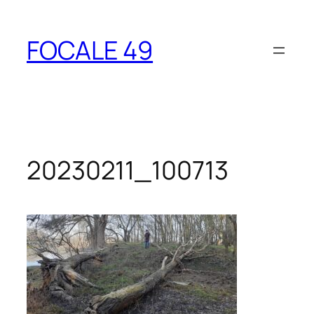
Aller
au
FOCALE 49
contenu
20230211_100713