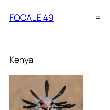
Aller
au
FOCALE 49
contenu
Kenya