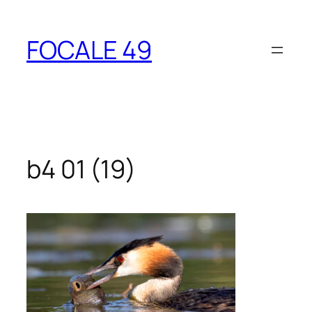
Aller
au
FOCALE 49
contenu
b4 01 (19)