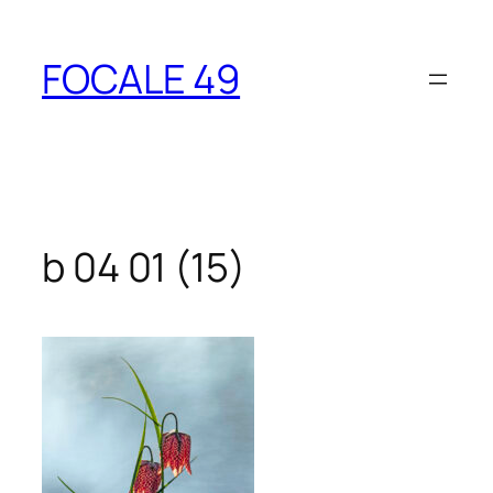
Aller
au
FOCALE 49
contenu
b 04 01 (15)