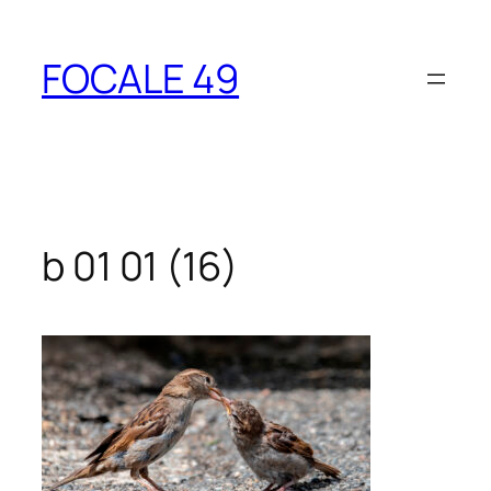
Aller
au
FOCALE 49
contenu
b 01 01 (16)