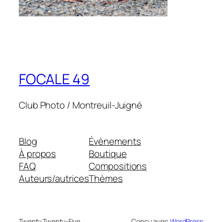
FOCALE 49
Club Photo / Montreuil-Juigné
Blog
Évènements
À propos
Boutique
FAQ
Compositions
Auteurs/autrices
Thèmes
Twenty Twenty-Five
Conçu avec
WordPress