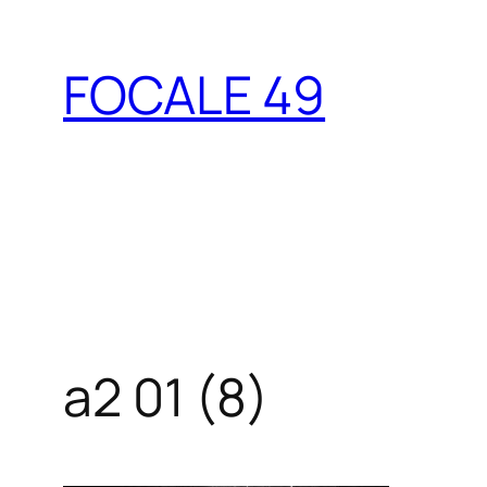
Aller
au
FOCALE 49
contenu
a2 01 (8)