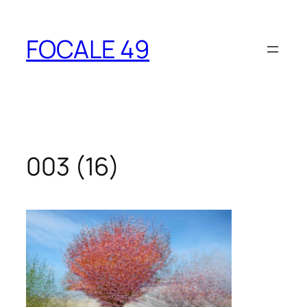
Aller
au
FOCALE 49
contenu
003 (16)