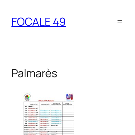
Aller
au
FOCALE 49
contenu
Palmarès