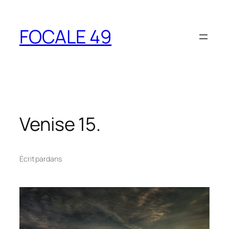
Aller
au
FOCALE 49
contenu
Venise 15.
Écrit par
dans