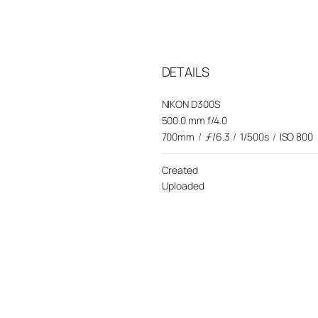
DETAILS
NIKON D300S
500.0 mm f/4.0
700mm
/
ƒ/6.3
/
1/500s
/
ISO 800
Created
Uploaded