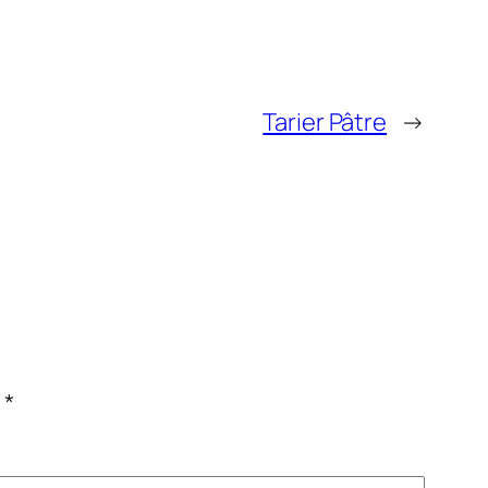
Tarier Pâtre
→
c
*