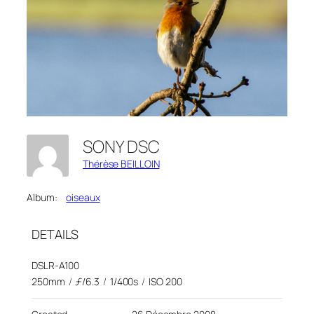
SONY DSC
Thérèse BEILLOIN
Album:
oiseaux
DETAILS
DSLR-A100
250mm
/
ƒ/6.3
/
1/400s
/
ISO 200