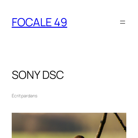
Aller
au
FOCALE 49
contenu
SONY DSC
Écrit par
dans