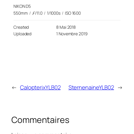
NIKON D5
550mm
/
ƒ/11.0
/
1/1000s
/
ISO 1600
Created
8 Mai 2018
Uploaded
1 Novembre 2019
←
CalopterixYLB02
SternenaineYLB02
→
Commentaires