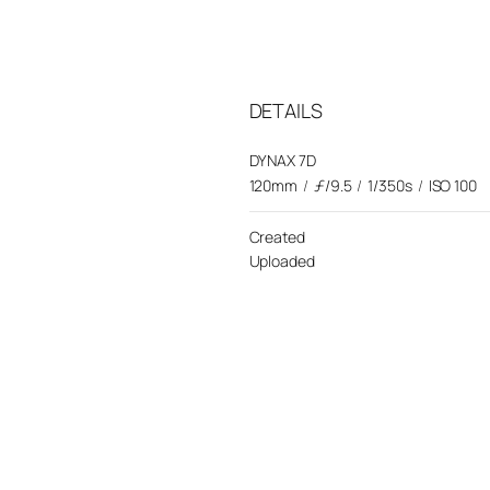
DETAILS
DYNAX 7D
120mm
/
ƒ/9.5
/
1/350s
/
ISO 100
Created
Uploaded