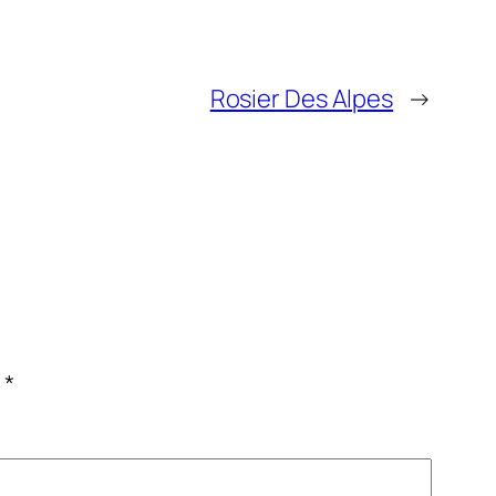
Rosier Des Alpes
→
c
*