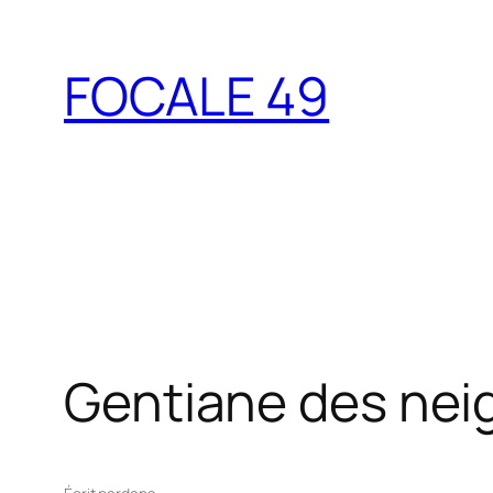
Aller
au
FOCALE 49
contenu
Gentiane des nei