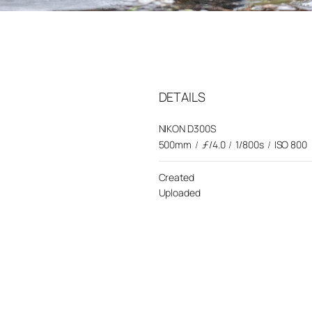
DETAILS
NIKON D300S
500mm
/
ƒ/4.0
/
1/800s
/
ISO 800
Created
Uploaded