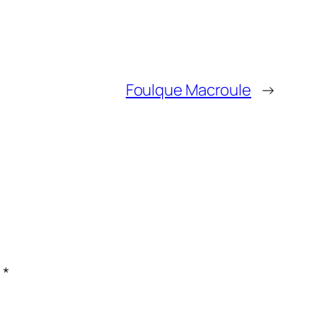
Foulque Macroule
→
c
*