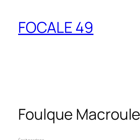
Aller
au
FOCALE 49
contenu
Foulque Macroule