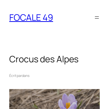
Aller
au
FOCALE 49
contenu
Crocus des Alpes
Écrit par
dans