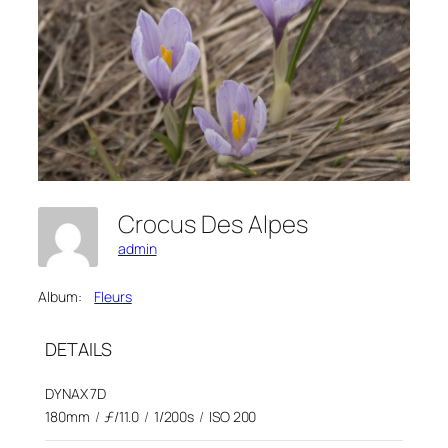
Crocus Des Alpes
admin
Album:
Fleurs
DETAILS
DYNAX 7D
180mm
/
ƒ/11.0
/
1/200s
/
ISO 200