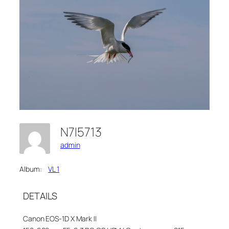
N7I5713
admin
Album:
VL 1
DETAILS
Canon EOS-1D X Mark II