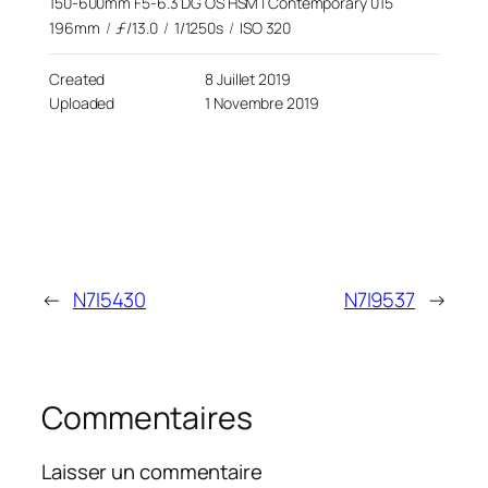
150-600mm F5-6.3 DG OS HSM | Contemporary 015
196mm
/
ƒ/13.0
/
1/1250s
/
ISO 320
Created
8 Juillet 2019
Uploaded
1 Novembre 2019
←
N7I5430
N7I9537
→
Commentaires
Laisser un commentaire