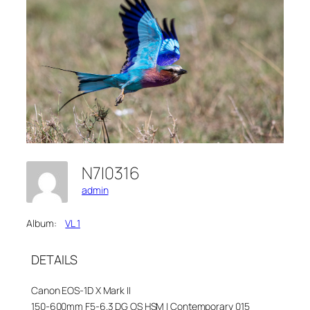
N7I0316
admin
Album:
VL 1
DETAILS
Canon EOS-1D X Mark II
150-600mm F5-6.3 DG OS HSM | Contemporary 015