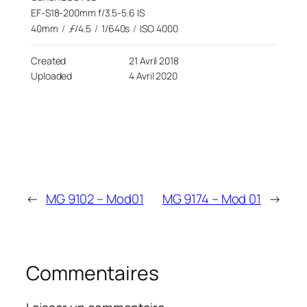
EF-S18-200mm f/3.5-5.6 IS
40mm
/
ƒ/4.5
/
1/640s
/
ISO 4000
Created
21 Avril 2018
Uploaded
4 Avril 2020
←
MG 9102 – Mod01
MG 9174 – Mod 01
→
Commentaires