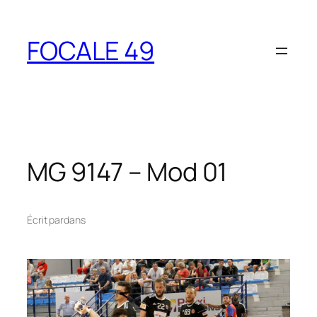
Aller
au
FOCALE 49
contenu
MG 9147 – Mod 01
Écrit par
dans