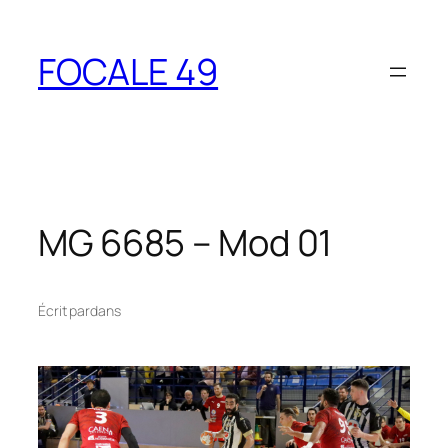
Aller
au
FOCALE 49
contenu
MG 6685 – Mod 01
Écrit par
dans