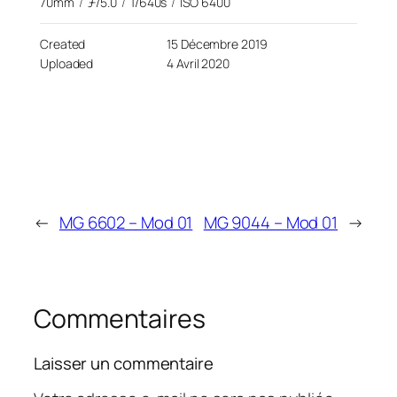
70mm
/
ƒ/5.0
/
1/640s
/
ISO 6400
Created
15 Décembre 2019
Uploaded
4 Avril 2020
←
MG 6602 – Mod 01
MG 9044 – Mod 01
→
Commentaires
Laisser un commentaire