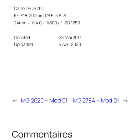
Canon EOS 70D
EF-S18-200mm f/3.5-5.6 IS
24mm
/
ƒ/4.0
/
1/800s
/
ISO 1250
Created
28 Mai 2017
Uploaded
4 Avril 2020
←
MG 2620 – Mod 01
MG 2784 – Mod 01
→
Commentaires