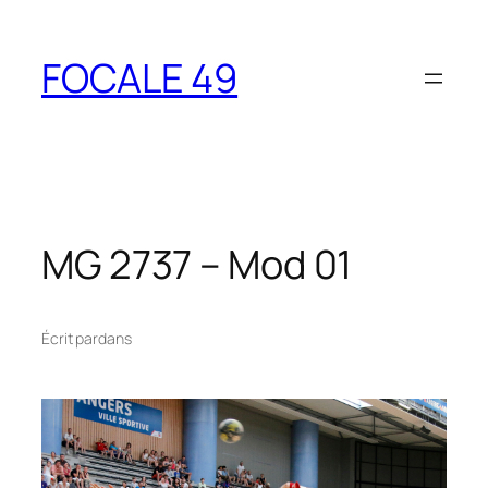
Aller
au
FOCALE 49
contenu
MG 2737 – Mod 01
Écrit par
dans