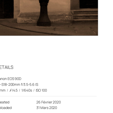
ETAILS
anon EOS 90D
-S18-200mm f/3.5-5.6 IS
8mm
/
ƒ/4.5
/
1/640s
/
ISO 100
reated
26 Février 2020
ploaded
31 Mars 2020