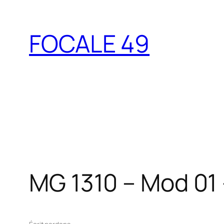
Aller
au
FOCALE 49
contenu
MG 1310 – Mod 01 