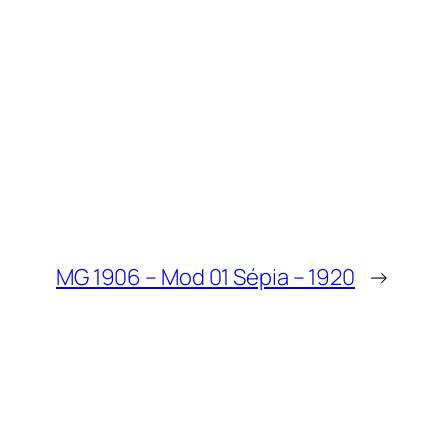
MG 1906 – Mod 01 Sépia – 1920
→