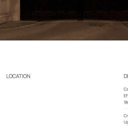
LOCATION
D
C
EF
1
C
U