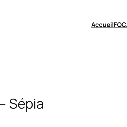
Accueil
FOC
– Sépia