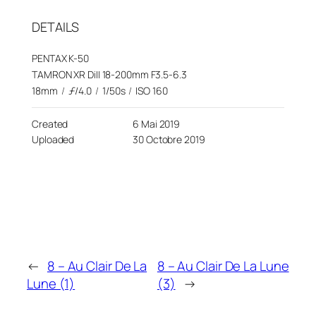
DETAILS
PENTAX K-50
TAMRON XR DiII 18-200mm F3.5-6.3
18mm
/
ƒ/4.0
/
1/50s
/
ISO 160
Created
6 Mai 2019
Uploaded
30 Octobre 2019
←
8 – Au Clair De La
8 – Au Clair De La Lune
Lune (1)
(3)
→