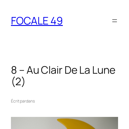
Aller
au
FOCALE 49
contenu
8 – Au Clair De La Lune
(2)
Écrit par
dans