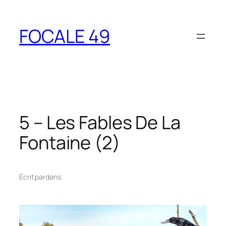
Aller
au
FOCALE 49
contenu
5 – Les Fables De La
Fontaine (2)
Écrit par
dans