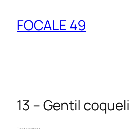
Aller
au
FOCALE 49
contenu
13 – Gentil coquel