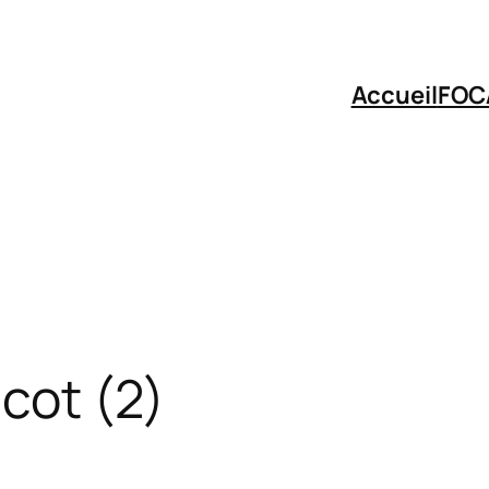
Accueil
FOC
icot (2)