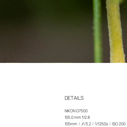
DETAILS
NIKON D7500
105.0 mm f/2.8
105mm
/
ƒ/3.2
/
1/1250s
/
ISO 200