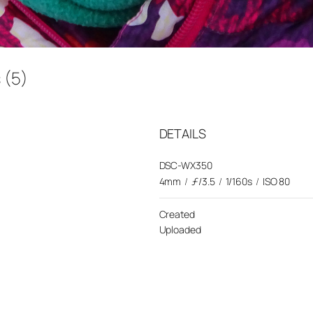
s (5)
DETAILS
DSC-WX350
4mm
/
ƒ/3.5
/
1/160s
/
ISO 80
Created
Uploaded