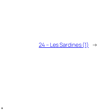
24 – Les Sardines (1)
→
c
*