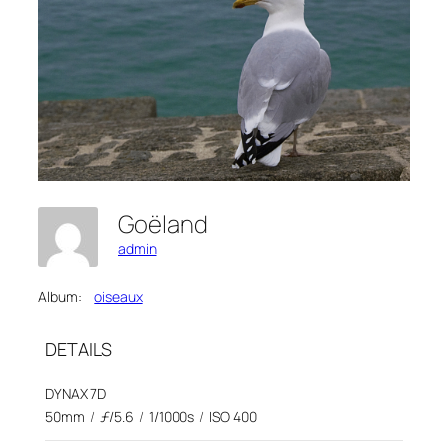
Goëland
admin
Album:
oiseaux
DETAILS
DYNAX 7D
50mm
/
ƒ/5.6
/
1/1000s
/
ISO 400