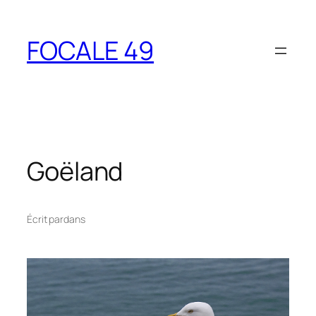
Aller
au
FOCALE 49
contenu
Goëland
Écrit par
dans